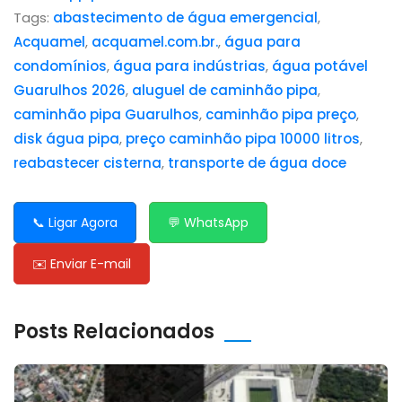
Tags:
abastecimento de água emergencial
,
Acquamel
,
acquamel.com.br.
,
água para
condomínios
,
água para indústrias
,
água potável
Guarulhos 2026
,
aluguel de caminhão pipa
,
caminhão pipa Guarulhos
,
caminhão pipa preço
,
disk água pipa
,
preço caminhão pipa 10000 litros
,
reabastecer cisterna
,
transporte de água doce
📞 Ligar Agora
💬 WhatsApp
✉️ Enviar E-mail
Posts Relacionados