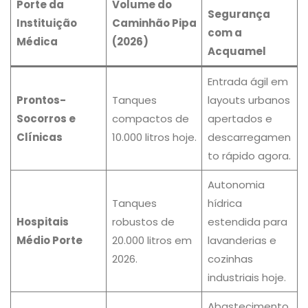
Porte da
Volume do
Segurança
Instituição
Caminhão Pipa
com a
Médica
(2026)
Acquamel
Entrada ágil em
Prontos-
Tanques
layouts urbanos
Socorros e
compactos de
apertados e
Clínicas
10.000 litros hoje.
descarregamen
to rápido agora.
Autonomia
Tanques
hídrica
Hospitais
robustos de
estendida para
Médio Porte
20.000 litros em
lavanderias e
2026.
cozinhas
industriais hoje.
Abastecimento