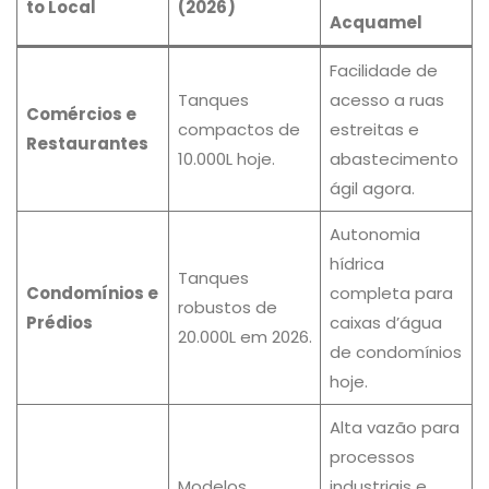
to Local
(2026)
Acquamel
Facilidade de
Tanques
acesso a ruas
Comércios e
compactos de
estreitas e
Restaurantes
10.000L hoje.
abastecimento
ágil agora.
Autonomia
hídrica
Tanques
Condomínios e
completa para
robustos de
Prédios
caixas d’água
20.000L em 2026.
de condomínios
hoje.
Alta vazão para
processos
Modelos
industriais e