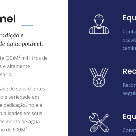
mel
Equ
Conta
radição e
ocasi
de água potável.
camin
 (30)M³ mil litros de
s e altamente
Rec
sária.
Recon
de de seus clientes.
segui
to e seriedade em
e dedicação, hoje é
tualidades em seus
Eq
ecimento de água
rio de 600M³
Const