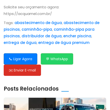
Solicite seu orçamento agora:
https://acquamel.com.br/
Tags:
abastecimento de água
,
abastecimento de
piscinas
,
caminhão-pipa
,
caminhão-pipa para
piscinas
,
distribuidor de água
,
encher piscina
,
entrega de água
,
entrega de água premium
📞 Ligar Agora
💬 WhatsApp
✉️ Enviar E-mail
Posts Relacionados