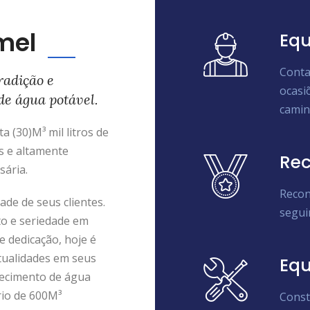
mel
Equ
Conta
radição e
ocasi
de água potável.
camin
 (30)M³ mil litros de
s e altamente
Rec
sária.
Recon
de de seus clientes.
segui
to e seriedade em
e dedicação, hoje é
tualidades em seus
Eq
ecimento de água
rio de 600M³
Const