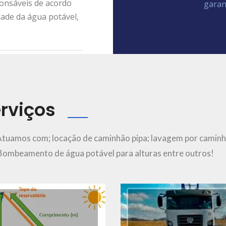
ponsáveis de acordo
garan
dade da água potável,
rviços
Ver Mais..
Ver Mais..
Atuamos com; locação de caminhão pipa; lavagem por caminh
; Bombeamento de água potável para alturas entre outros!