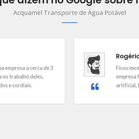
Acquamel Transporte de Água Potável
Rogéri
a empresa a cerca de 3
Ficou exc
 no trabalho deles,
empresa f
os e cordiais.
artifícial