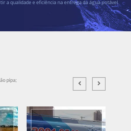
tir a qualidade e eficiência na entrega da água potável.
Ver Mais
ão pipa;