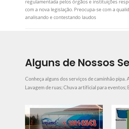
regulamentada pelos órgãos e instituições res
com a nova legislação. Preocupa-se com a quali
analisando e contestando laudos
Urgência e Emergência
11 2081-2543
Alguns de Nossos Se
Ver Mais..
Conheça alguns dos serviços de caminhão pipa. 
Lavagem de ruas; Chuva artifícial para eventos