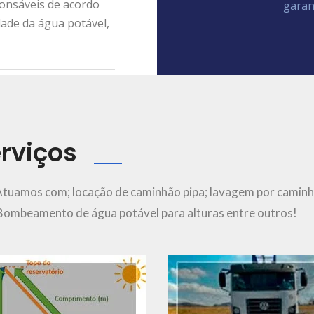
ponsáveis de acordo
garan
dade da água potável,
rviços
Ver Mais..
Ver Mais..
Atuamos com; locação de caminhão pipa; lavagem por caminh
; Bombeamento de água potável para alturas entre outros!