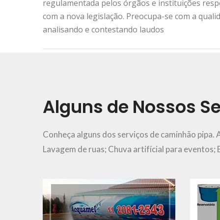
regulamentada pelos órgãos e instituições res
com a nova legislação. Preocupa-se com a quali
analisando e contestando laudos
Urgência e Emergência
11 2081-2543
Alguns de Nossos Se
Ver Mais..
Conheça alguns dos serviços de caminhão pipa. 
Lavagem de ruas; Chuva artifícial para eventos