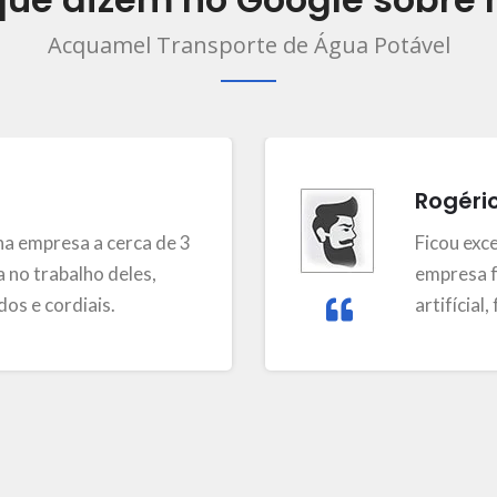
Acquamel Transporte de Água Potável
Rogéri
a empresa a cerca de 3
Ficou exc
 no trabalho deles,
empresa f
os e cordiais.
artifícial