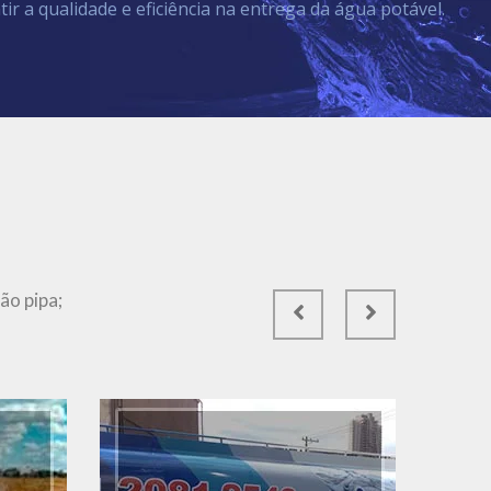
tir a qualidade e eficiência na entrega da água potável.
Ver Mais
ão pipa;