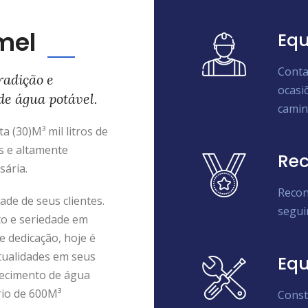
mel
Equ
Conta
radição e
ocasi
de água potável.
camin
 (30)M³ mil litros de
s e altamente
Rec
sária.
Recon
de de seus clientes.
segui
to e seriedade em
e dedicação, hoje é
tualidades em seus
Eq
ecimento de água
rio de 600M³
Const