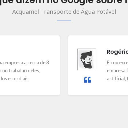
Acquamel Transporte de Água Potável
Rogéri
a empresa a cerca de 3
Ficou exc
 no trabalho deles,
empresa f
os e cordiais.
artifícial