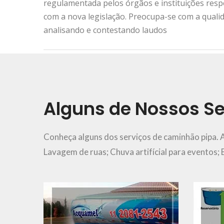
regulamentada pelos órgãos e instituições res
com a nova legislação. Preocupa-se com a quali
analisando e contestando laudos
Urgência e Emergência
11 2081-2543
Alguns de Nossos Se
Ver Mais..
Conheça alguns dos serviços de caminhão pipa. 
Lavagem de ruas; Chuva artifícial para eventos