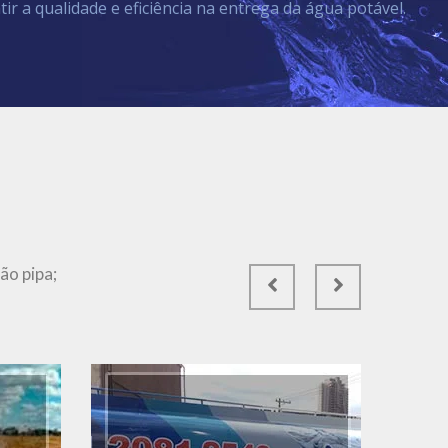
tir a qualidade e eficiência na entrega da água potável.
Ver Mais
ão pipa;