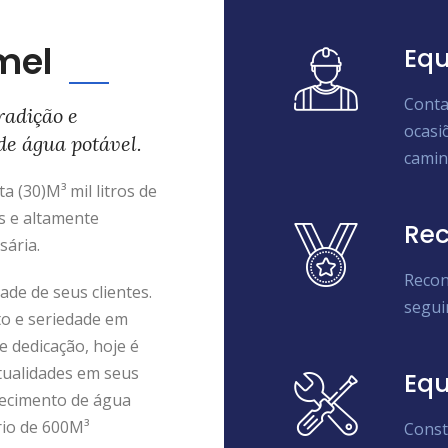
mel
Equ
Conta
radição e
ocasi
de água potável.
camin
 (30)M³ mil litros de
s e altamente
Rec
sária.
Recon
de de seus clientes.
segui
to e seriedade em
e dedicação, hoje é
tualidades em seus
Eq
ecimento de água
rio de 600M³
Const