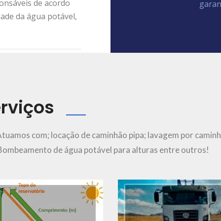
ponsáveis de acordo
garan
dade da água potável,
rviços
Ver Mais..
Ver Mais..
Atuamos com; locação de caminhão pipa; lavagem por caminh
; Bombeamento de água potável para alturas entre outros!