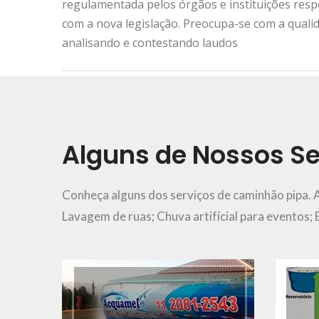
regulamentada pelos órgãos e instituições res
com a nova legislação. Preocupa-se com a quali
analisando e contestando laudos
Urgência e Emergência
11 2081-2543
Alguns de Nossos Se
Ver Mais..
Conheça alguns dos serviços de caminhão pipa. 
Lavagem de ruas; Chuva artifícial para eventos