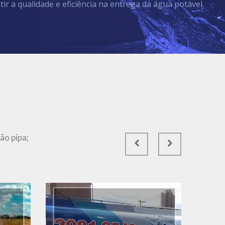
tir a qualidade e eficiência na entrega da água potável.
Ver Mais
ão pipa;