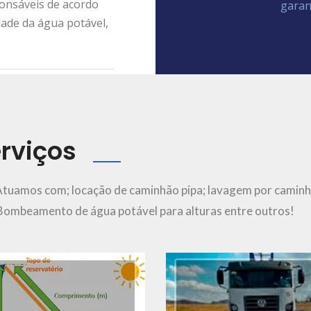
ponsáveis de acordo
garan
dade da água potável,
rviços
Ver Mais..
Ver Mais..
Atuamos com; locação de caminhão pipa; lavagem por caminh
; Bombeamento de água potável para alturas entre outros!