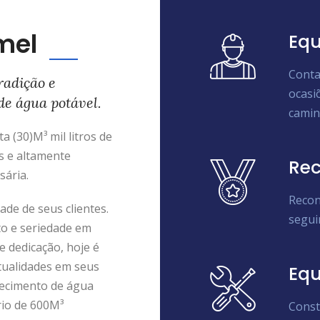
mel
Equ
Conta
radição e
ocasi
de água potável.
camin
 (30)M³ mil litros de
s e altamente
Rec
sária.
Recon
de de seus clientes.
segui
to e seriedade em
e dedicação, hoje é
tualidades em seus
Eq
ecimento de água
rio de 600M³
Const