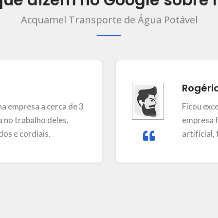
Acquamel Transporte de Água Potável
Rogéri
a empresa a cerca de 3
Ficou exc
 no trabalho deles,
empresa f
os e cordiais.
artifícial