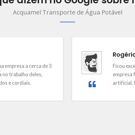
Acquamel Transporte de Água Potável
Rogéri
a empresa a cerca de 3
Ficou exc
 no trabalho deles,
empresa f
os e cordiais.
artifícial