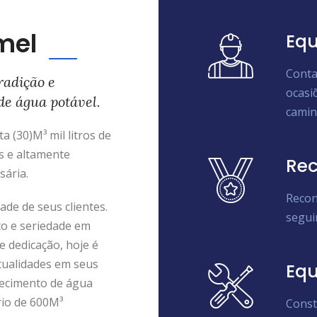
mel
Equ
Conta
radição e
ocasi
de água potável.
camin
 (30)M³ mil litros de
s e altamente
Rec
sária.
Recon
de de seus clientes.
segui
to e seriedade em
e dedicação, hoje é
tualidades em seus
Eq
ecimento de água
rio de 600M³
Const