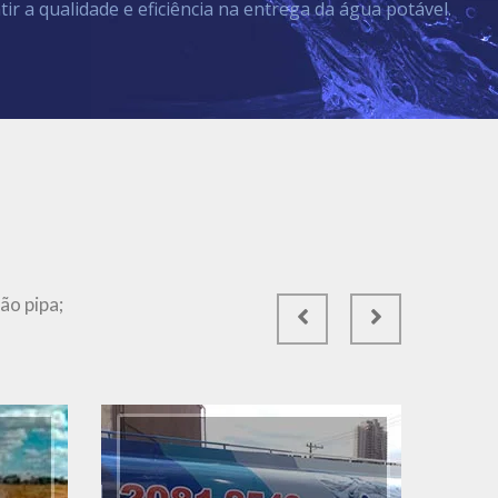
tir a qualidade e eficiência na entrega da água potável.
Ver Mais
ão pipa;