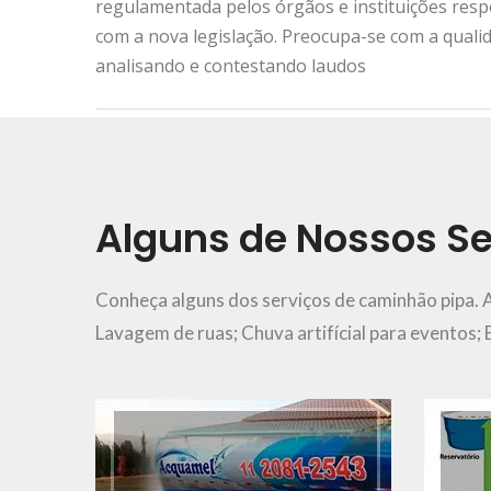
regulamentada pelos órgãos e instituições res
com a nova legislação. Preocupa-se com a quali
analisando e contestando laudos
Urgência e Emergência
11 2081-2543
Alguns de Nossos Se
Ver Mais..
Conheça alguns dos serviços de caminhão pipa. 
Lavagem de ruas; Chuva artifícial para eventos