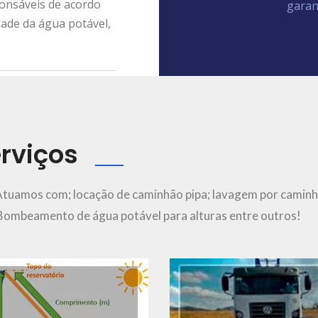
ponsáveis de acordo
garan
dade da água potável,
rviços
Ver Mais..
Ver Mais..
Atuamos com; locação de caminhão pipa; lavagem por caminh
; Bombeamento de água potável para alturas entre outros!