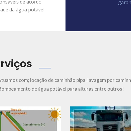
ponsáveis de acordo
garan
dade da água potável,
rviços
Ver Mais..
Ver Mais..
Atuamos com; locação de caminhão pipa; lavagem por caminh
; Bombeamento de água potável para alturas entre outros!