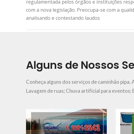
regulamentada pelos órgãos e instituições res
com a nova legislação. Preocupa-se com a quali
analisando e contestando laudos
Urgência e Emergência
11 2081-2543
Alguns de Nossos Se
Ver Mais..
Conheça alguns dos serviços de caminhão pipa. 
Lavagem de ruas; Chuva artifícial para eventos