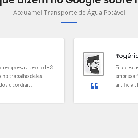
Acquamel Transporte de Água Potável
Rogéri
a empresa a cerca de 3
Ficou exc
 no trabalho deles,
empresa f
os e cordiais.
artifícial