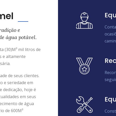
mel
Equ
Conta
radição e
ocasi
de água potável.
camin
 (30)M³ mil litros de
s e altamente
Rec
sária.
Recon
de de seus clientes.
segui
to e seriedade em
e dedicação, hoje é
tualidades em seus
Eq
ecimento de água
rio de 600M³
Const