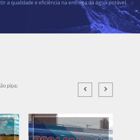
tir a qualidade e eficiência na entrega da água potável.
Ver Mais
ão pipa;