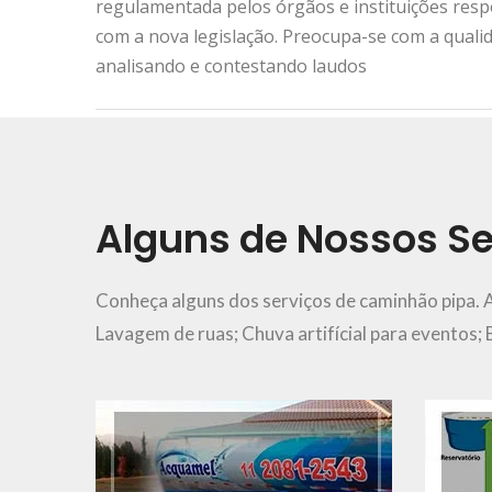
regulamentada pelos órgãos e instituições res
com a nova legislação. Preocupa-se com a quali
analisando e contestando laudos
Urgência e Emergência
11 2081-2543
Alguns de Nossos Se
Ver Mais..
Conheça alguns dos serviços de caminhão pipa. 
Lavagem de ruas; Chuva artifícial para eventos