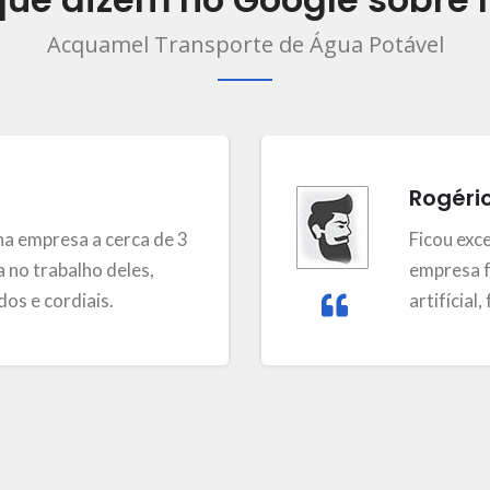
Acquamel Transporte de Água Potável
Rogéri
a empresa a cerca de 3
Ficou exc
 no trabalho deles,
empresa f
os e cordiais.
artifícial