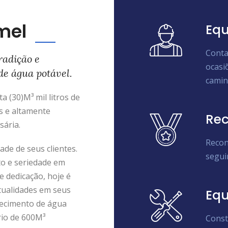
mel
Equ
Conta
radição e
ocasi
de água potável.
camin
 (30)M³ mil litros de
s e altamente
Rec
sária.
Recon
de de seus clientes.
segui
to e seriedade em
e dedicação, hoje é
tualidades em seus
Eq
ecimento de água
rio de 600M³
Const