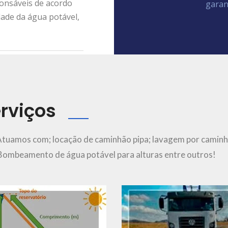
ponsáveis de acordo
garan
dade da água potável,
rviços
Ver Mais..
Ver Mais..
Atuamos com; locação de caminhão pipa; lavagem por caminh
; Bombeamento de água potável para alturas entre outros!