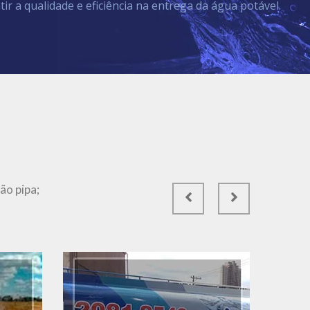
tir a qualidade e eficiência na entrega da água potável.
Ver Mais
ão pipa;