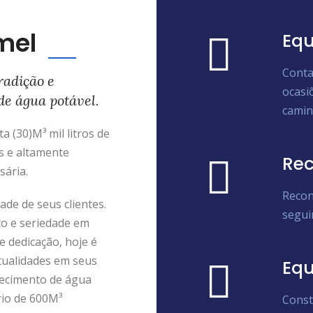
mel
Equ
Conta
radição e
ocasi
de água potável.
camin
 (30)M³ mil litros de
s e altamente
Rec
sária.
Recon
de de seus clientes.
segui
to e seriedade em
e dedicação, hoje é
tualidades em seus
Eq
ecimento de água
rio de 600M³
Const