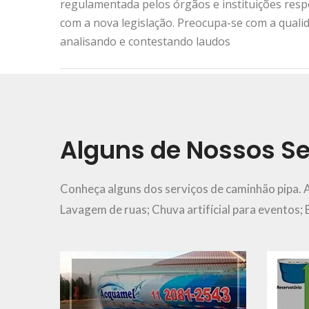
regulamentada pelos órgãos e instituições res
com a nova legislação. Preocupa-se com a quali
analisando e contestando laudos
Urgência e Emergência
11 2081-2543
Alguns de Nossos Se
Ver Mais..
Conheça alguns dos serviços de caminhão pipa. 
Lavagem de ruas; Chuva artifícial para eventos