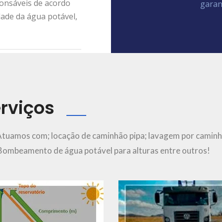
ponsáveis de acordo
garan
dade da água potável,
rviços
Ver Mais..
Ver Mais..
Atuamos com; locação de caminhão pipa; lavagem por caminh
; Bombeamento de água potável para alturas entre outros!