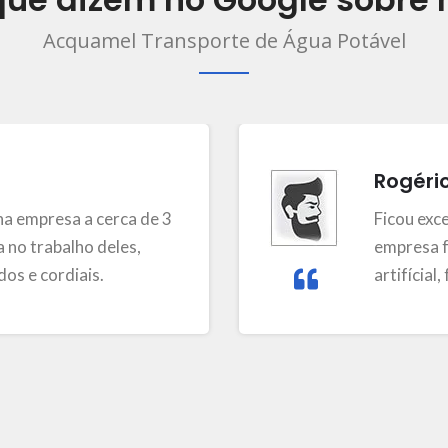
Acquamel Transporte de Água Potável
Rogéri
a empresa a cerca de 3
Ficou exc
 no trabalho deles,
empresa f
os e cordiais.
artifícial