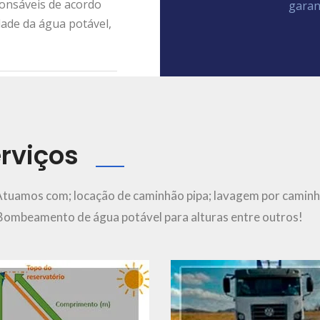
ponsáveis de acordo
garan
dade da água potável,
rviços
Ver Mais..
Ver Mais..
Atuamos com; locação de caminhão pipa; lavagem por caminh
; Bombeamento de água potável para alturas entre outros!