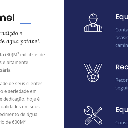
mel
Equ
Conta
radição e
ocasi
de água potável.
camin
 (30)M³ mil litros de
s e altamente
Rec
sária.
Recon
de de seus clientes.
segui
to e seriedade em
e dedicação, hoje é
tualidades em seus
Eq
ecimento de água
rio de 600M³
Const