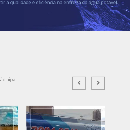
tir a qualidade e eficiência na entrega da água potável.
Ver Mais
ão pipa;