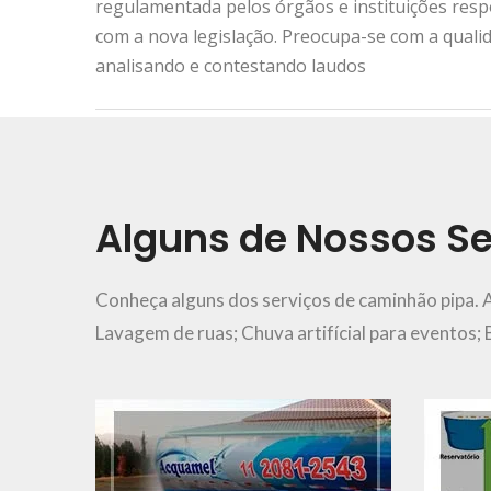
regulamentada pelos órgãos e instituições res
com a nova legislação. Preocupa-se com a quali
analisando e contestando laudos
Urgência e Emergência
11 2081-2543
Alguns de Nossos Se
Ver Mais..
Conheça alguns dos serviços de caminhão pipa. 
Lavagem de ruas; Chuva artifícial para eventos