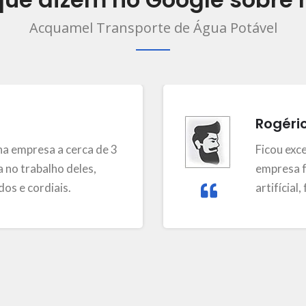
Acquamel Transporte de Água Potável
Rogéri
a empresa a cerca de 3
Ficou exc
 no trabalho deles,
empresa f
os e cordiais.
artifícial