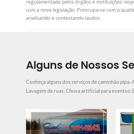
regulamentada pelos órgãos e instituições res
com a nova legislação. Preocupa-se com a quali
analisando e contestando laudos
Urgência e Emergência
11 2081-2543
Alguns de Nossos Se
Ver Mais..
Conheça alguns dos serviços de caminhão pipa. 
Lavagem de ruas; Chuva artifícial para eventos