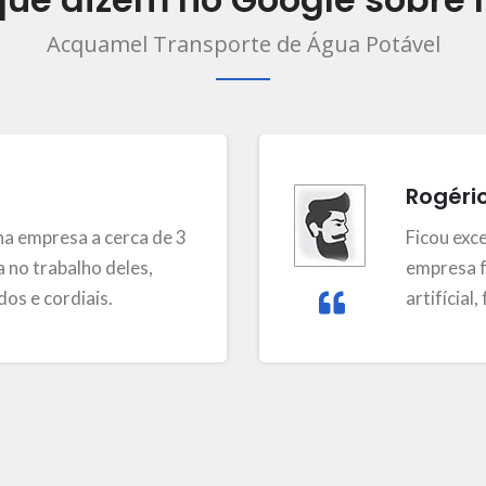
Acquamel Transporte de Água Potável
Rogéri
a empresa a cerca de 3
Ficou exc
 no trabalho deles,
empresa f
os e cordiais.
artifícial