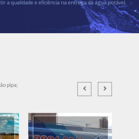
tir a qualidade e eficiência na entrega da água potável.
Ver Mais
ão pipa;