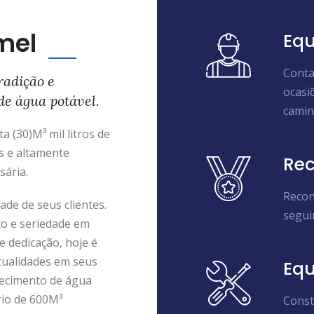
mel
Equ
Conta
radição e
ocasi
de água potável.
camin
 (30)M³ mil litros de
s e altamente
Rec
sária.
Recon
de de seus clientes.
segui
to e seriedade em
e dedicação, hoje é
tualidades em seus
Eq
ecimento de água
rio de 600M³
Const