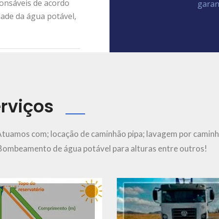
ponsáveis de acordo
garan
dade da água potável,
rviços
Ver Mais..
Ver Mais..
Atuamos com; locação de caminhão pipa; lavagem por caminh
; Bombeamento de água potável para alturas entre outros!