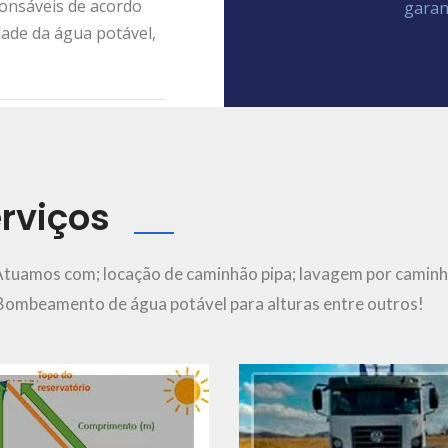
ponsáveis de acordo
garan
dade da água potável,
rviços
Ver Mais..
Ver Mais..
Atuamos com; locação de caminhão pipa; lavagem por caminh
; Bombeamento de água potável para alturas entre outros!