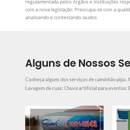
regulamentada pelos órgãos e instituições res
com a nova legislação. Preocupa-se com a quali
analisando e contestando laudos
Urgência e Emergência
11 2081-2543
Alguns de Nossos Se
Ver Mais..
Conheça alguns dos serviços de caminhão pipa. 
Lavagem de ruas; Chuva artifícial para eventos