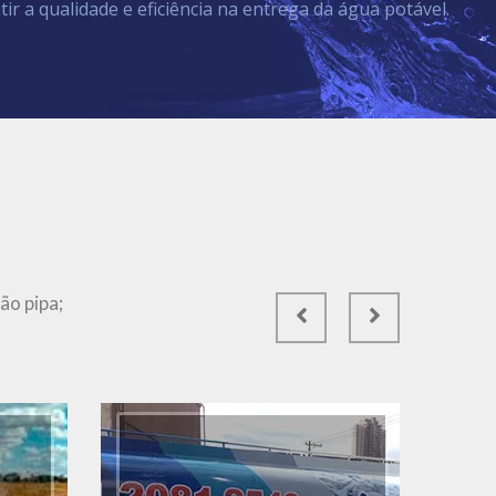
tir a qualidade e eficiência na entrega da água potável.
Ver Mais
ão pipa;