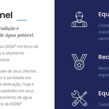
mel
Equ
Conta
radição e
ocasi
de água potável.
camin
 (30)M³ mil litros de
s e altamente
Rec
sária.
Recon
de de seus clientes.
segui
to e seriedade em
e dedicação, hoje é
tualidades em seus
Eq
ecimento de água
rio de 600M³
Const