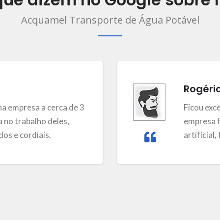
Acquamel Transporte de Água Potável
Rogéri
a empresa a cerca de 3
Ficou exc
 no trabalho deles,
empresa f
os e cordiais.
artifícial