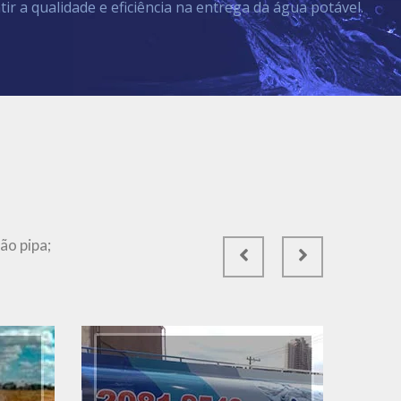
tir a qualidade e eficiência na entrega da água potável.
Ver Mais
ão pipa;