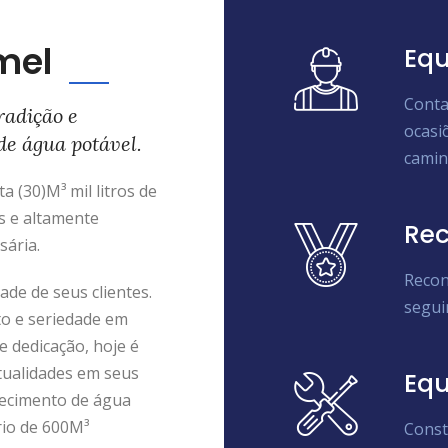
mel
Equ
Conta
radição e
ocasi
de água potável.
camin
 (30)M³ mil litros de
s e altamente
Rec
sária.
Recon
de de seus clientes.
segui
to e seriedade em
e dedicação, hoje é
tualidades em seus
Eq
ecimento de água
rio de 600M³
Const