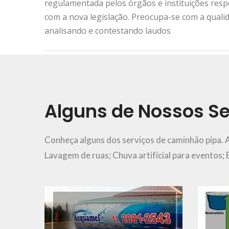
regulamentada pelos órgãos e instituições res
com a nova legislação. Preocupa-se com a quali
analisando e contestando laudos
Urgência e Emergência
11 2081-2543
Alguns de Nossos Se
Ver Mais..
Conheça alguns dos serviços de caminhão pipa. 
Lavagem de ruas; Chuva artifícial para eventos