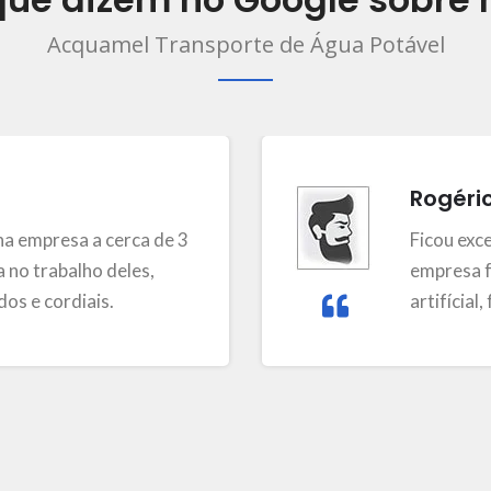
Acquamel Transporte de Água Potável
Rogéri
a empresa a cerca de 3
Ficou exc
 no trabalho deles,
empresa f
os e cordiais.
artifícial