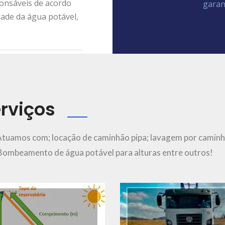
ponsáveis de acordo
garan
dade da água potável,
rviços
Ver Mais..
Ver Mais..
Atuamos com; locação de caminhão pipa; lavagem por caminh
; Bombeamento de água potável para alturas entre outros!